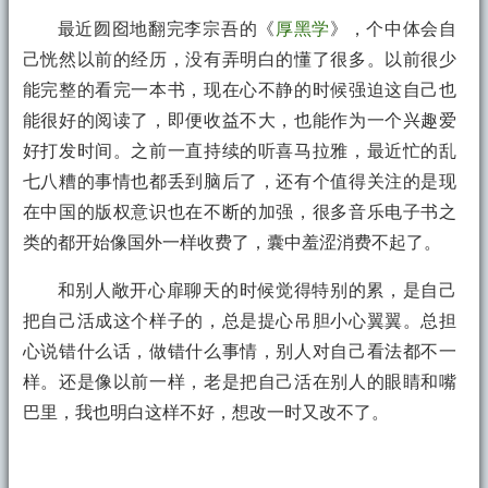
最近囫囵地翻完李宗吾的《
厚黑学
》，个中体会自
己恍然以前的经历，没有弄明白的懂了很多。以前很少
能完整的看完一本书，现在心不静的时候强迫这自己也
能很好的阅读了，即便收益不大，也能作为一个兴趣爱
好打发时间。之前一直持续的听喜马拉雅，最近忙的乱
七八糟的事情也都丢到脑后了，还有个值得关注的是现
在中国的版权意识也在不断的加强，很多音乐电子书之
类的都开始像国外一样收费了，囊中羞涩消费不起了。
和别人敞开心扉聊天的时候觉得特别的累，是自己
把自己活成这个样子的，总是提心吊胆小心翼翼。总担
心说错什么话，做错什么事情，别人对自己看法都不一
样。还是像以前一样，老是把自己活在别人的眼睛和嘴
巴里，我也明白这样不好，想改一时又改不了。